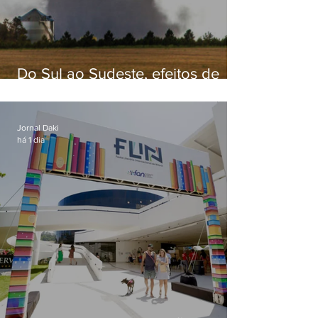
Do Sul ao Sudeste, efeitos de
ciclone-bomba causam
apreensão na população
Jornal Daki
há 1 dia