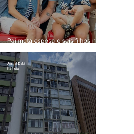
Pai mata esposa e seis filhos nos
EUA e não terá funeral
Jornal Daki
há 1 dia