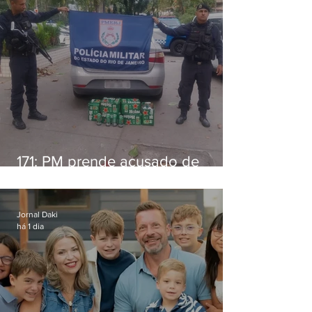
171: PM prende acusado de
estelionato em restaurante de
Niterói
Jornal Daki
há 1 dia