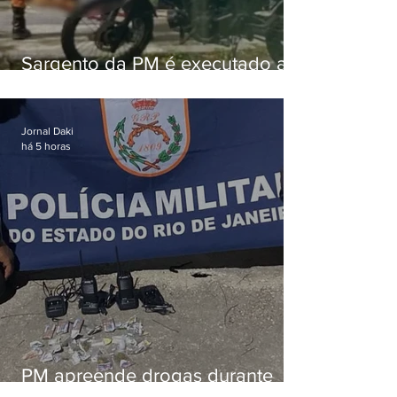
Sargento da PM é executado a
tiros enquanto estava de folga
em Vaz Lobo
Jornal Daki
há 5 horas
PM apreende drogas durante
patrulhamento em Maricá