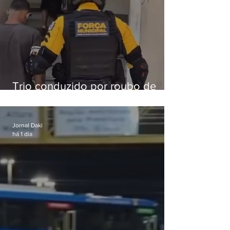
Trio conduzido por roubo de
celular no Méier acumula 37
passagens
Jornal Daki
há 1 dia