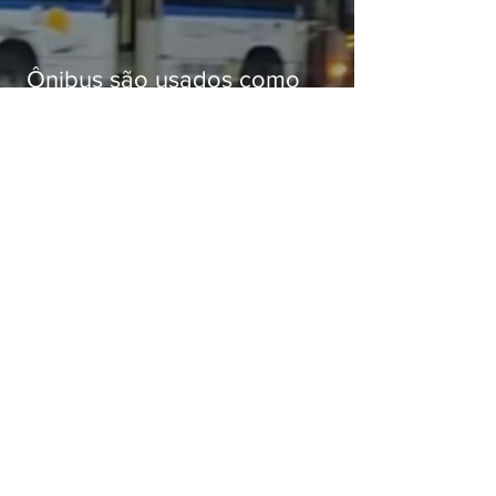
Ônibus são usados como
barricadas durante operação na
Gardênia Azul