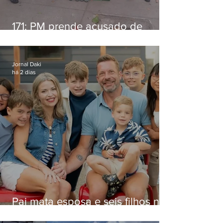
171: PM prende acusado de
estelionato em restaurante de
Niterói
Jornal Daki
há 2 dias
Pai mata esposa e seis filhos nos
EUA e não terá funeral