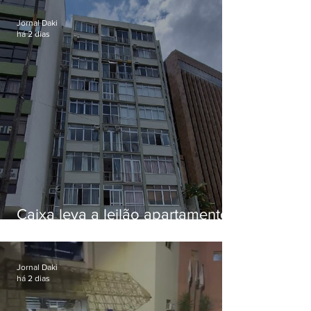
Jornal Daki
há 2 dias
Caixa leva a leilão apartamento
de Eduardo Bolsonaro em
Botafogo
Jornal Daki
há 2 dias