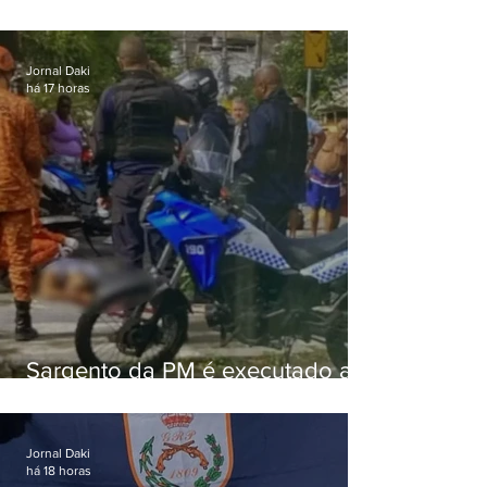
Jornal Daki
há 17 horas
Sargento da PM é executado a
tiros enquanto estava de folga
em Vaz Lobo
Jornal Daki
há 18 horas