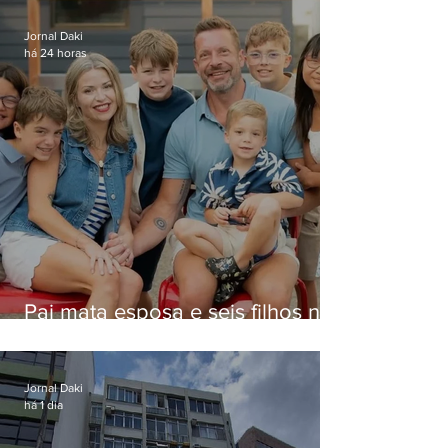
Niterói
Jornal Daki
há 24 horas
Pai mata esposa e seis filhos nos
EUA e não terá funeral
Jornal Daki
há 1 dia