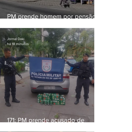
PM prende homem por pensão
alimentícia em Niterói
Jornal Daki
há 18 minutos
171: PM prende acusado de
estelionato em restaurante de