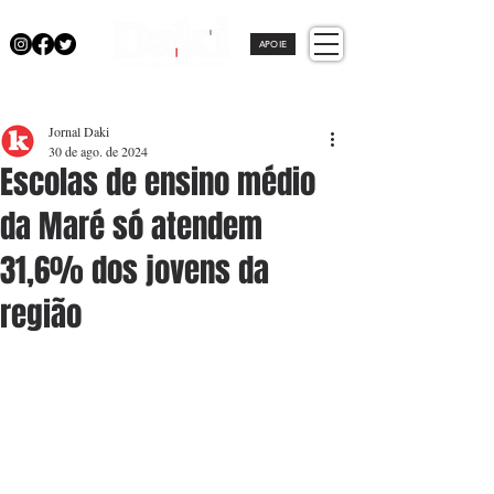
APOIE
Jornal Daki
30 de ago. de 2024
Escolas de ensino médio
da Maré só atendem
31,6% dos jovens da
região