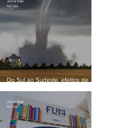
Jornal Daki
há 1 dia
Do Sul ao Sudeste, efeitos de
ciclone-bomba causam
apreensão na população
Jornal Daki
há 1 dia