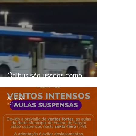
Ônibus são usados como
barricadas durante operação na
Gardênia Azul
Jornal Daki
há 1 dia