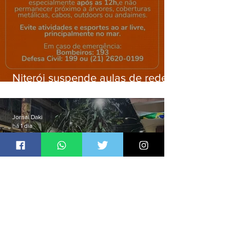
Niterói suspende aulas de rede
municipal por previsão de
ventos fortes nesta sexta (7)
Jornal Daki
há 1 dia