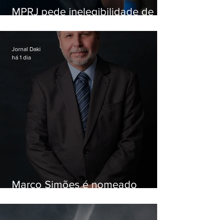
MPRJ pede inelegibilidade de
Garotinho
Jornal Daki
há 1 dia
Marco Simões é nomeado
secretário de Estado de Governo