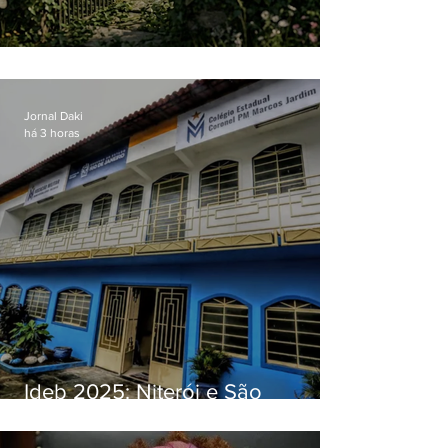
O jardim que ninguém vê
Jornal Daki
há 3 horas
Ideb 2025: Niterói e São
Gonçalo têm desempenhos
distintos no ensino médio; veja