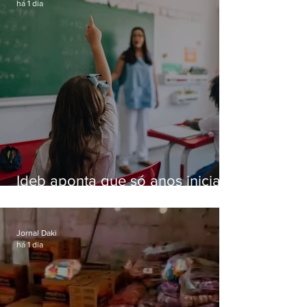
há 1 dia
Ideb aponta que só anos iniciais
superam meta nacional da
educação
Jornal Daki
há 1 dia