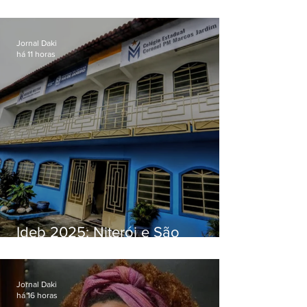
O jardim que ninguém vê
Jornal Daki
há 11 horas
Ideb 2025: Niterói e São
Gonçalo têm desempenhos
distintos no ensino médio; veja
Jornal Daki
há 16 horas