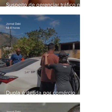
Suspeito de gerenciar tráfico na
Lapa é preso após meses
foragido
Jornal Daki
há 8 horas
Dupla é detida por comércio
ilegal de animais silvestres em
Bangu
Jornal Daki