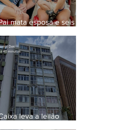
Pai mata esposa e seis
filhos nos EUA e não terá
funeral
ornal Daki
á 40 minutos
Caixa leva a leilão
apartamento de Eduardo