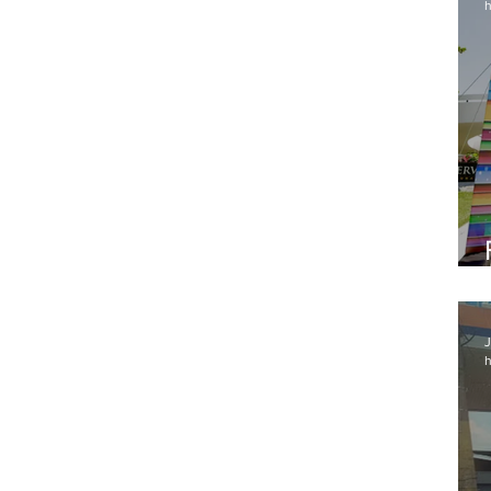
h
J
h