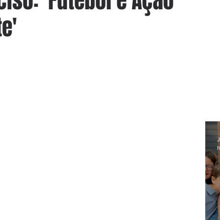
iso: 'Futebol e Ação
e'
J
h