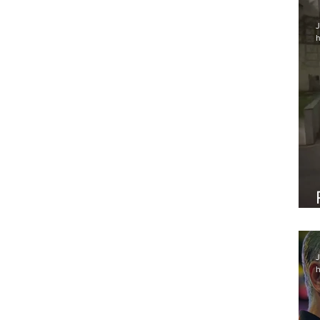
J
h
J
h