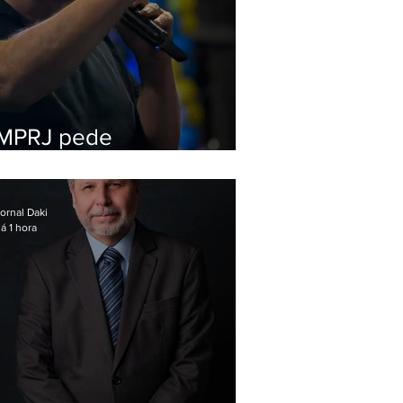
MPRJ pede
inelegibilidade de
Garotinho
ornal Daki
á 1 hora