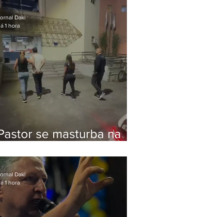
Bolsonaro em Botafogo
ornal Daki
á 1 hora
Pastor se masturba na
frente de criança e é
preso na Zona Oeste
ornal Daki
á 1 hora