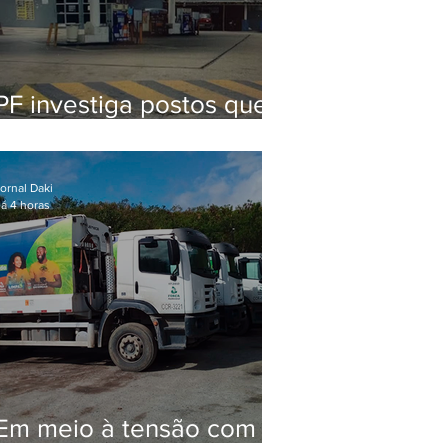
PF investiga postos que
usaram licença falsa com
assinatura de secretário
morto em 2020
ornal Daki
á 4 horas
Em meio à tensão com