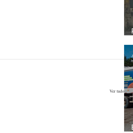
J
h
Ver tudo