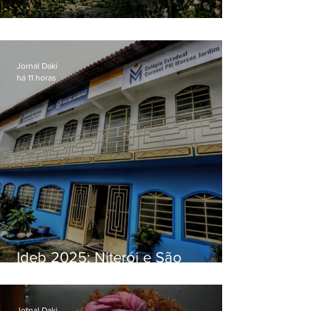
O jardim que ninguém vê
Jornal Daki
há 11 horas
Ideb 2025: Niterói e São
Gonçalo têm desempenhos
distintos no ensino médio; veja
Jornal Daki