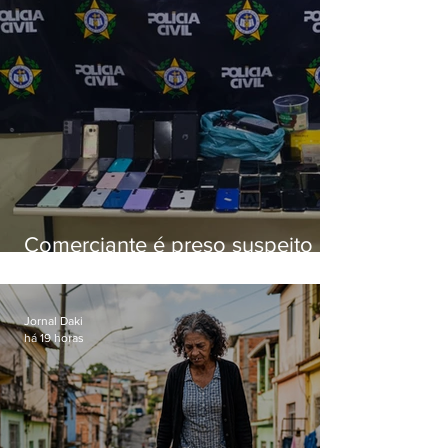
Comerciante é preso suspeito de
manter celulares roubados em
loja
Jornal Daki
há 19 horas