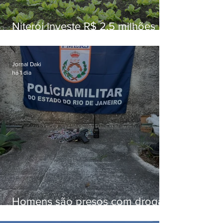
Niterói investe R$ 2,5 milhões
em alimentos da agricultura
familiar para merenda escolar
Jornal Daki
há 1 dia
Homens são presos com drogas
e arma de fogo no Brejal