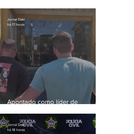
silvestres são presos com 50
aves
Jornal Daki
há 17 horas
Apontado como líder de
esquema de golpes contra
aposentados é preso
Jornal Daki
há 18 horas