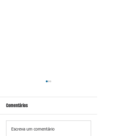
Comentários
Prevenir é melhor
A luz que perman
Escreva um comentário