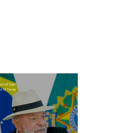
ornal Daki
á 12 horas