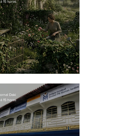
á 15 horas
O jardim que ninguém vê
ornal Daki
á 15 horas