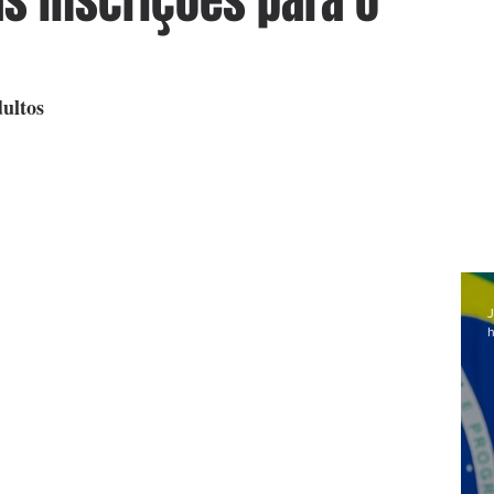
as inscrições para o
dultos
J
h