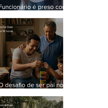
Funcionário é preso com
computadores furtados
do Hospital do Andaraí
ornal Daki
á 14 horas
O desafio de ser pai no
mundo atual
ornal Daki