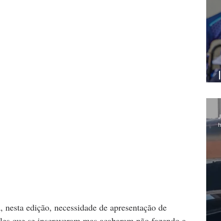
J
h
 nesta edição, necessidade de apresentação de 
ueles que se inscreveram mas acabaram não fazendo a 