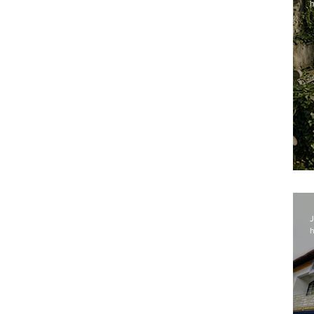
h
J
h