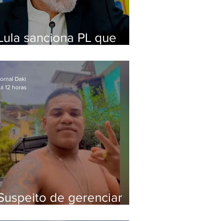
Lula sanciona PL que
amplia pena para crimes
digitais contra crianças
ornal Daki
á 12 horas
Suspeito de gerenciar
tráfico na Lapa é preso