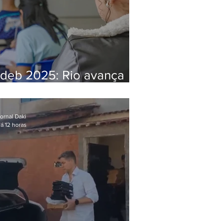
Ideb 2025: Rio avança
nos anos iniciais e fica
acima da média nacional
ornal Daki
á 12 horas