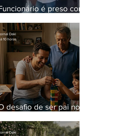
Funcionário é preso com
computadores furtados
do Hospital do Andaraí
ornal Daki
á 10 horas
O desafio de ser pai no
mundo atual
ornal Daki