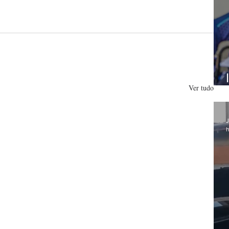
Ver tudo
J
h