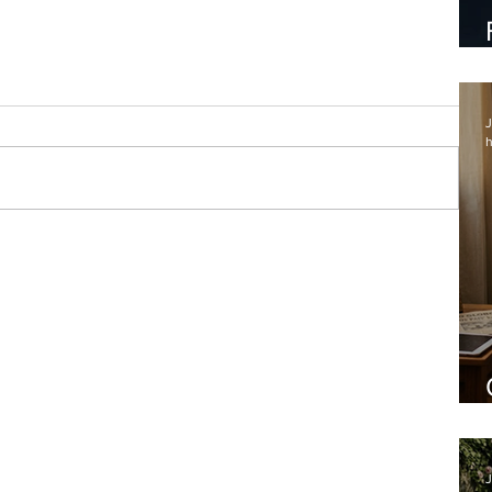
J
h
Lapa
J