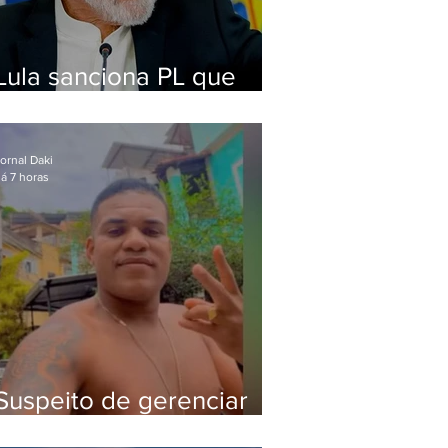
Lula sanciona PL que
amplia pena para crimes
digitais contra crianças
ornal Daki
á 7 horas
Suspeito de gerenciar
tráfico na Lapa é preso