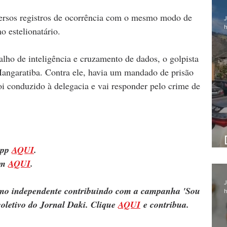
ersos registros de ocorrência com o mesmo modo de 
J
h
 estelionatário.
lho de inteligência e cruzamento de dados, o golpista 
Mangaratiba. Contra ele, havia um mandado de prisão 
oi conduzido à delegacia e vai responder pelo crime de 
pp 
AQUI
.
m 
AQUI
.
J
ismo independente contribuindo com a campanha 'Sou 
h
oletivo do Jornal Daki. Clique 
AQUI
 e contribua.