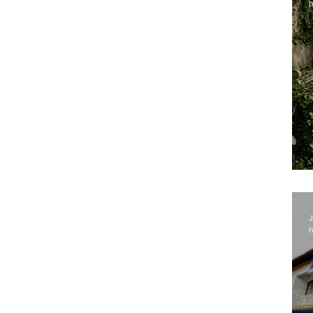
h
J
h