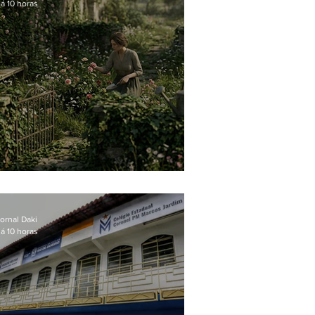
á 10 horas
O jardim que ninguém vê
ornal Daki
á 10 horas