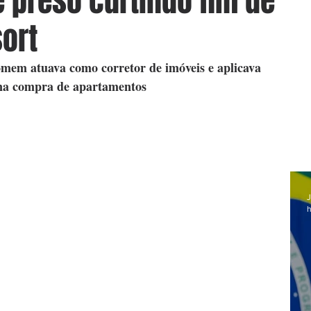
é preso curtindo fim de
ort
omem atuava como corretor de imóveis e aplicava 
 na compra de apartamentos
J
h