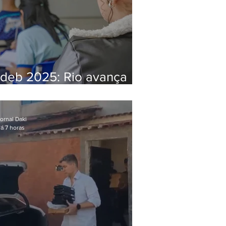
Ideb 2025: Rio avança
nos anos iniciais e fica
acima da média nacional
ornal Daki
á 7 horas