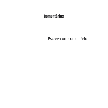
Comentários
Escreva um comentário
Suspeito de gerenciar tráfico na 
é preso após meses foragido