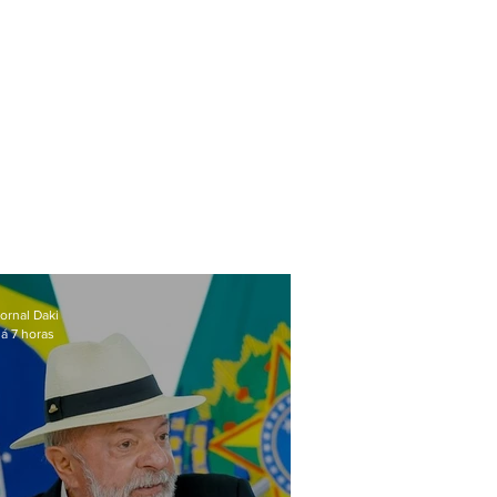
ornal Daki
á 7 horas