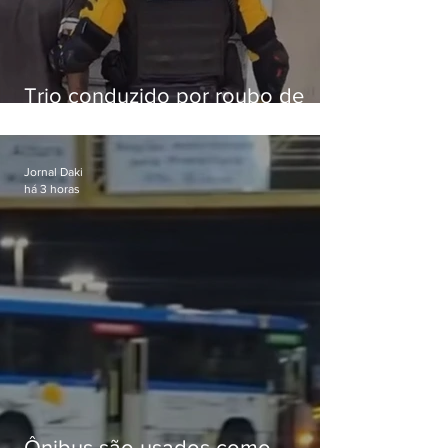
Trio conduzido por roubo de
celular no Méier acumula 37
passagens
Jornal Daki
há 3 horas
Ônibus são usados como