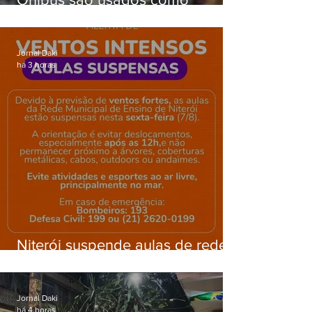
barricadas durante operação na
Gardênia Azul
Jornal Daki
há 3 horas
Niterói suspende aulas de rede
municipal por previsão de
ventos fortes nesta sexta (7)
Jornal Daki
há 4 horas