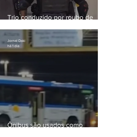
Trio conduzido por roubo de
celular no Méier acumula 37
passagens
Jornal Daki
há 1 dia
Ônibus são usados como
barricadas durante operação na