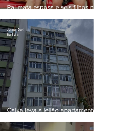
Pai mata esposa e seis filhos nos
EUA e não terá funeral
Jornal Daki
há 1 dia
Caixa leva a leilão apartamento
de Eduardo Bolsonaro em
Botafogo