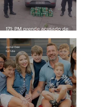
171: PM prende acusado de
estelionato em restaurante de
Niterói
Jornal Daki
há 1 dia