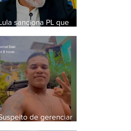
Lula sanciona PL que
amplia pena para crimes
digitais contra crianças
ornal Daki
á 8 horas
Suspeito de gerenciar
tráfico na Lapa é preso