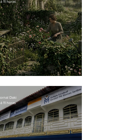
á 11 horas
O jardim que ninguém vê
ornal Daki
á 11 horas