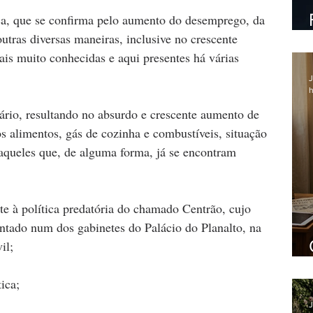
ica, que se confirma pelo aumento do desemprego, da 
tras diversas maneiras, inclusive no crescente 
is muito conhecidas e aqui presentes há várias 
J
h
nário, resultando no absurdo e crescente aumento de 
os alimentos, gás de cozinha e combustíveis, situação 
aqueles que, de alguma forma, já se encontram 
e à política predatória do chamado Centrão, cujo 
entado num dos gabinetes do Palácio do Planalto, na 
il;
tica;
J