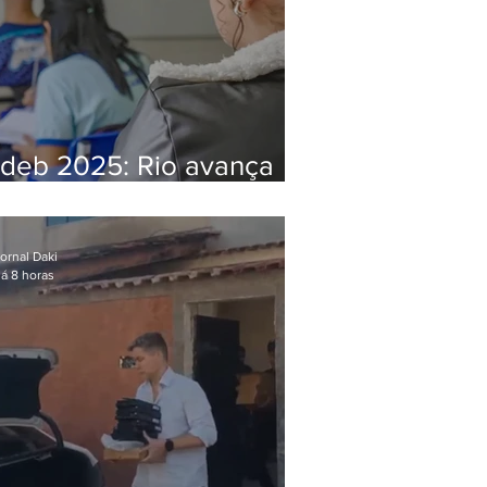
Ideb 2025: Rio avança
nos anos iniciais e fica
acima da média nacional
ornal Daki
á 8 horas