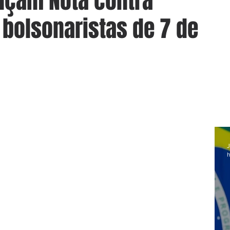
nçam Nota contra
bolsonaristas de 7 de
J
h