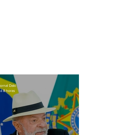
ornal Daki
á 8 horas