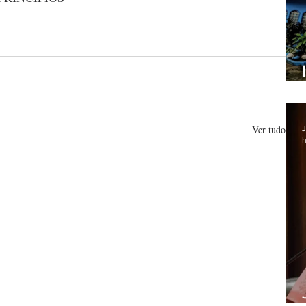
Ver tudo
J
h