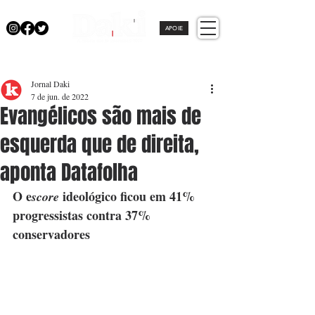
APOIE
Jornal Daki
7 de jun. de 2022
Evangélicos são mais de
esquerda que de direita,
aponta Datafolha
O e
 ideológico ficou em 41% 
score
progressistas contra 37% 
conservadores