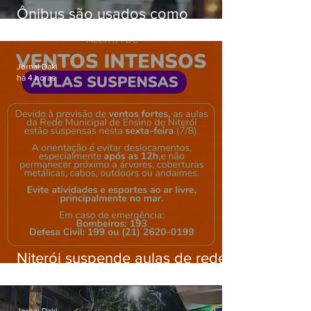
Ônibus são usados como
barricadas durante operação na
Gardênia Azul
Jornal Daki
há 4 horas
Niterói suspende aulas de rede
municipal por previsão de
ventos fortes nesta sexta (7)
Jornal Daki