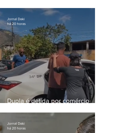
Lapa é preso após meses
foragido
Jornal Daki
há 20 horas
Dupla é detida por comércio
ilegal de animais silvestres em
Bangu
Jornal Daki
há 20 horas