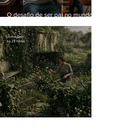
O desafio de ser pai no mundo
atual
Jornal Daki
há 23 horas
O jardim que ninguém vê