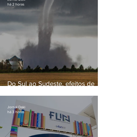
há 2 horas
Do Sul ao Sudeste, efeitos de
ciclone-bomba causam
apreensão na população
Jornal Daki
há 3 horas