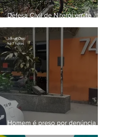
Defesa Civil de Niterói emite
aviso de ventos fortes para esta
sexta-feira (07)
Jornal Daki
há 7 horas
Homem é preso por denúncia
de importunação sexual em
Alcântara