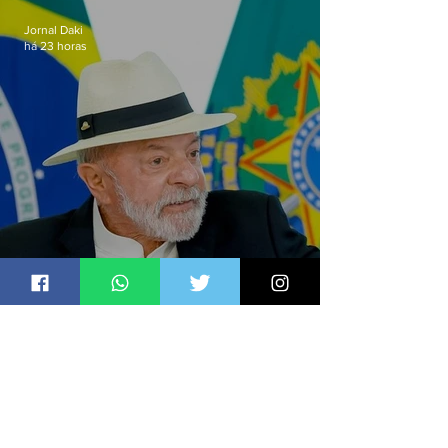
Jornal Daki
há 23 horas
Lula sanciona PL que amplia
pena para crimes digitais contra
crianças