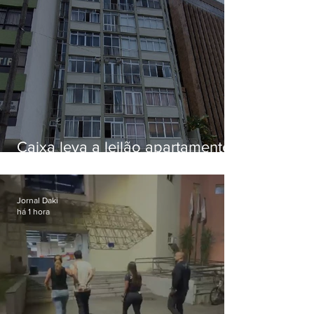
Caixa leva a leilão apartamento
de Eduardo Bolsonaro em
Botafogo
Jornal Daki
há 1 hora