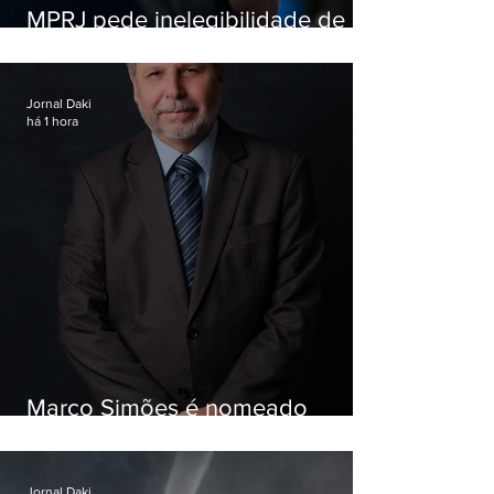
MPRJ pede inelegibilidade de
Garotinho
Jornal Daki
há 1 hora
Marco Simões é nomeado
secretário de Estado de Governo
Jornal Daki