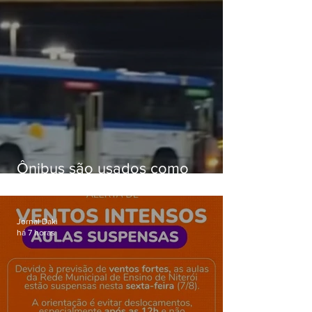
Ônibus são usados como
barricadas durante operação na
Gardênia Azul
Jornal Daki
há 7 horas