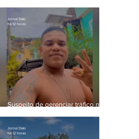
pena para crimes digitais contra
crianças
Jornal Daki
há 12 horas
Suspeito de gerenciar tráfico na
Lapa é preso após meses
foragido
Jornal Daki
há 12 horas