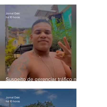
pena para crimes digitais contra
crianças
Jornal Daki
há 10 horas
Suspeito de gerenciar tráfico na
Lapa é preso após meses
foragido
Jornal Daki
há 10 horas