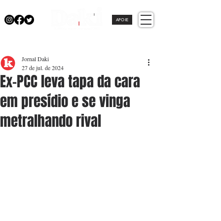
APOIE
Jornal Daki
27 de jul. de 2024
Ex-PCC leva tapa da cara
em presídio e se vinga
metralhando rival