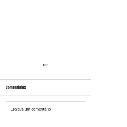
Comentários
Conceição
Prevenir é melhor
Escreva um comentário