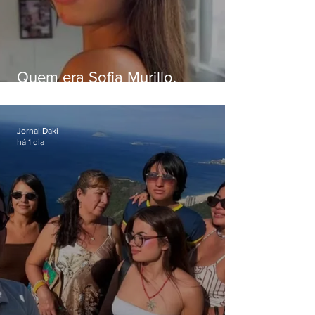
Quem era Sofia Murillo,
influenciadora de 17 anos morta
em queda de helicóptero no Rio
Jornal Daki
há 1 dia