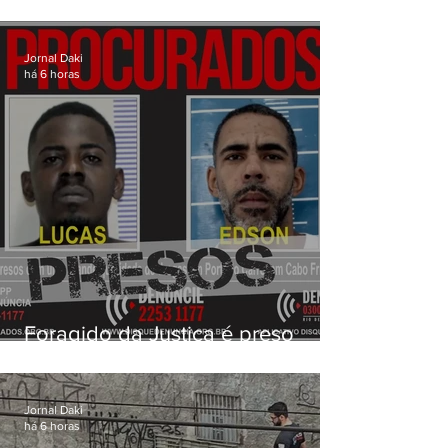
drogas avaliada em mais de R$
3 milhões na Zona Norte do Rio
Jornal Daki
há 6 horas
Foragido da Justiça é preso
durante operação da PM em
Cabo Frio
Jornal Daki
há 6 horas