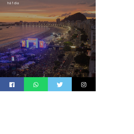
há 1 dia
Bets avançam na cultura via Lei
Rouanet e criam dilema para
artistas
Jornal Daki
há 1 dia