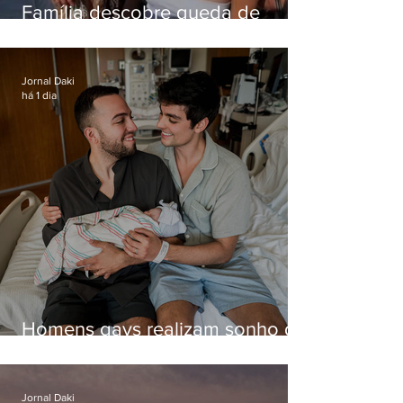
Família descobre queda de
helicóptero pela internet
enquanto aguardava segundo
voo
Jornal Daki
há 1 dia
Homens gays realizam sonho de
ter filhos em novas formas de
paternidade
Jornal Daki