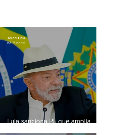
Jornal Daki
há 15 horas
Lula sanciona PL que amplia
pena para crimes digitais contra
crianças