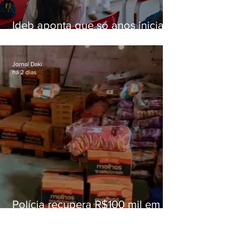
Ideb aponta que só anos iniciais
superam meta nacional da
educação
Jornal Daki
há 2 dias
Polícia recupera R$100 mil em
carga roubada na Baixada
Fluminense