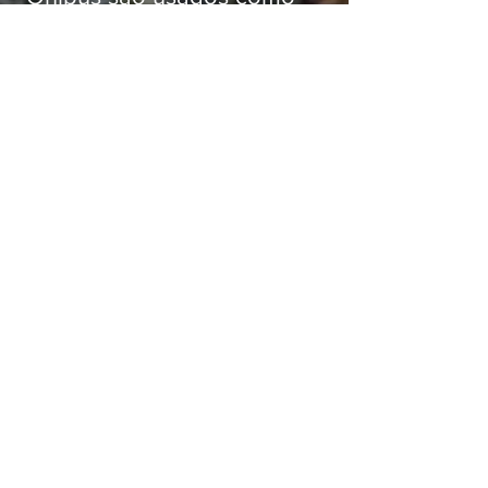
barricadas durante operação na
Gardênia Azul