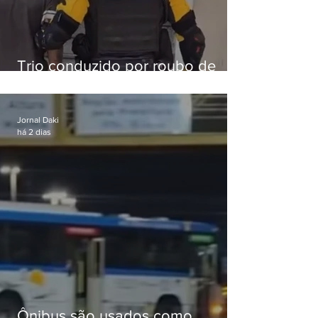
Trio conduzido por roubo de
celular no Méier acumula 37
passagens
Jornal Daki
há 2 dias
Ônibus são usados como