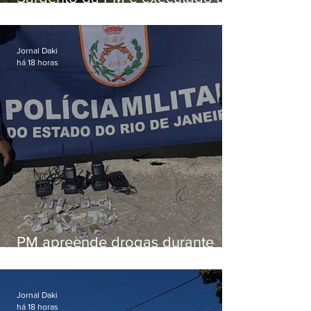
tiros enquanto estava de folga
em Vaz Lobo
Jornal Daki
há 18 horas
PM apreende drogas durante
patrulhamento em Maricá
Jornal Daki
há 18 horas