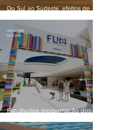
Do Sul ao Sudeste, efeitos de
ciclone-bomba causam
apreensão na população
Jornal Daki
há 2 dias
Flin divulga programação dos
dois primeiros dias; evento
começa na próxima quinta (13)