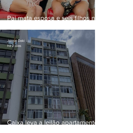
Pai mata esposa e seis filhos nos
EUA e não terá funeral
Jornal Daki
há 2 dias
Caixa leva a leilão apartamento
de Eduardo Bolsonaro em