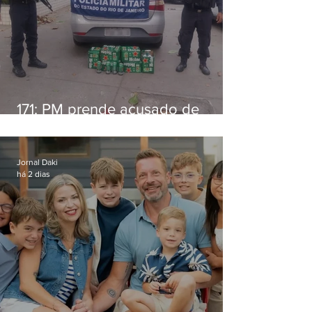
171: PM prende acusado de
estelionato em restaurante de
Niterói
Jornal Daki
há 2 dias