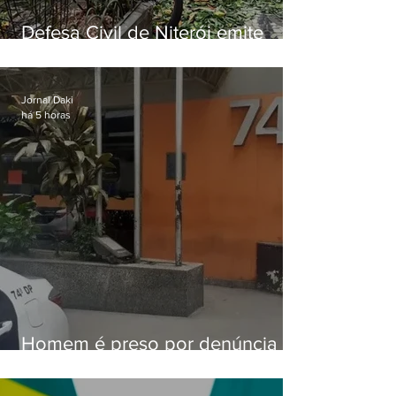
Defesa Civil de Niterói emite
aviso de ventos fortes para esta
sexta-feira (07)
Jornal Daki
há 5 horas
Homem é preso por denúncia
de importunação sexual em
Alcântara