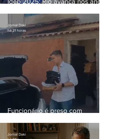
Ideb 2025: Rio avança nos anos
iniciais e fica acima da média
nacional
Jornal Daki
há 21 horas
Funcionário é preso com
computadores furtados do
Hospital do Andaraí
Jornal Daki