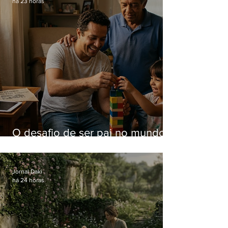
há 23 horas
O desafio de ser pai no mundo
atual
Jornal Daki
há 24 horas