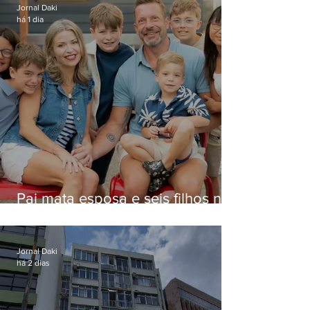
Jornal Daki
há 1 dia
Pai mata esposa e seis filhos nos
EUA e não terá funeral
Jornal Daki
há 2 dias