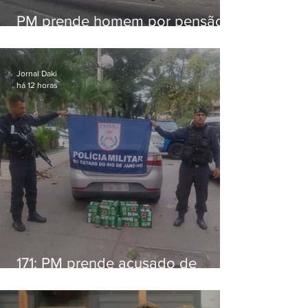
PM prende homem por pensão
alimentícia em Niterói
Jornal Daki
há 12 horas
171: PM prende acusado de
estelionato em restaurante de
Niterói