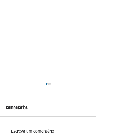
Comentários
Lula sanciona PL que amplia
Benedita, sobre e
Escreva um comentário