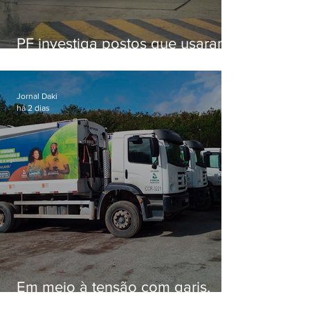
PF investiga postos que usaram
licença falsa com assinatura de
secretário morto em 2020
Jornal Daki
há 2 dias
Em meio à tensão com garis,
Força Ambiental fez aditivo de