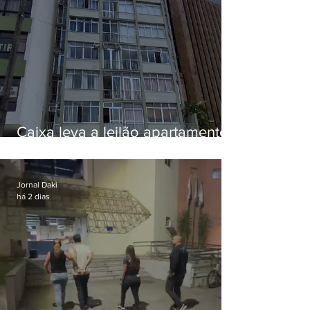
Caixa leva a leilão apartamento
de Eduardo Bolsonaro em
Botafogo
Jornal Daki
há 2 dias