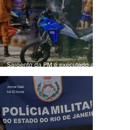
Sargento da PM é executado a
tiros enquanto estava de folga
em Vaz Lobo
Jornal Daki
há 12 horas