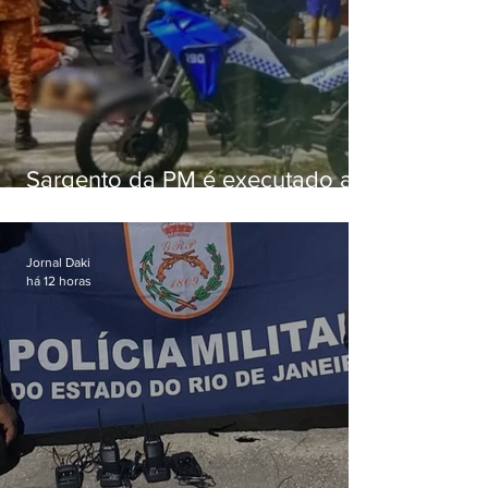
Sargento da PM é executado a
tiros enquanto estava de folga
em Vaz Lobo
Jornal Daki
há 12 horas