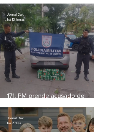
Jornal Daki
há 13 horas
171: PM prende acusado de
estelionato em restaurante de
Niterói
Jornal Daki
há 2 dias