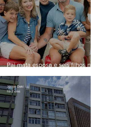
Pai mata esposa e seis filhos nos
EUA e não terá funeral
Jornal Daki
há 2 dias