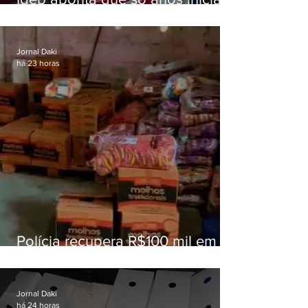
superam meta nacional da
educação
Jornal Daki
há 23 horas
Polícia recupera R$100 mil em
carga roubada na Baixada
Fluminense
Jornal Daki
há 24 horas