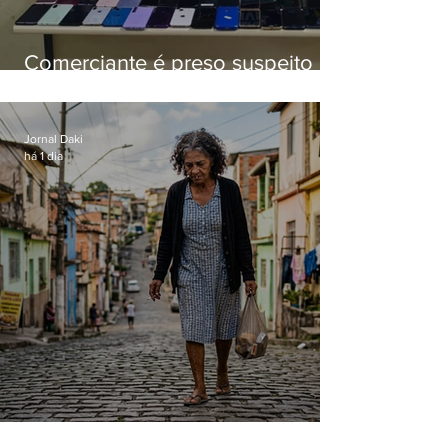
Comerciante é preso suspeito de
manter celulares roubados em
loja
Jornal Daki
há 1 dia
Conceição