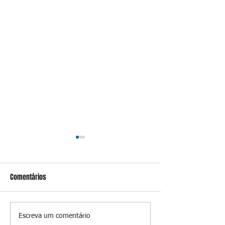
Comentários
Governo Lula vai prorrogar
Morte de bebê de
Escreva um comentário