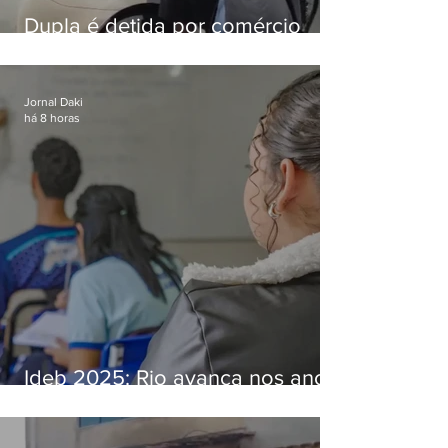
Dupla é detida por comércio
ilegal de animais silvestres em
Bangu
Jornal Daki
há 8 horas
Ideb 2025: Rio avança nos anos
iniciais e fica acima da média
nacional