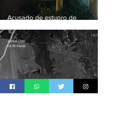
Acusado de estupro de
vulnerável é preso em Maricá
Jornal Daki
há 16 horas
Polícia Civil prende quadrilha
especializada em roubos a