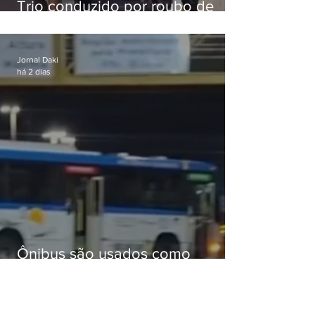
Trio conduzido por roubo de
celular no Méier acumula 37
passagens
Jornal Daki
há 2 dias
Ônibus são usados como
barricadas durante operação na
Gardênia Azul