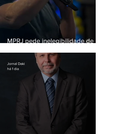
MPRJ pede inelegibilidade de
Garotinho
Jornal Daki
há 1 dia