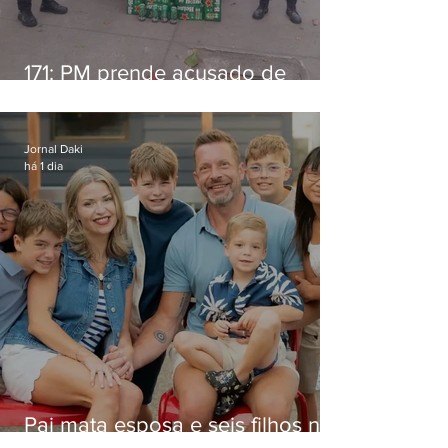
171: PM prende acusado de
estelionato em restaurante de
Niterói
Jornal Daki
há 1 dia
Pai mata esposa e seis filhos nos
EUA e não terá funeral