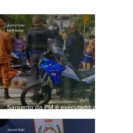
Jornal Daki
há 8 horas
Sargento da PM é executado a
tiros enquanto estava de folga
em Vaz Lobo
Jornal Daki