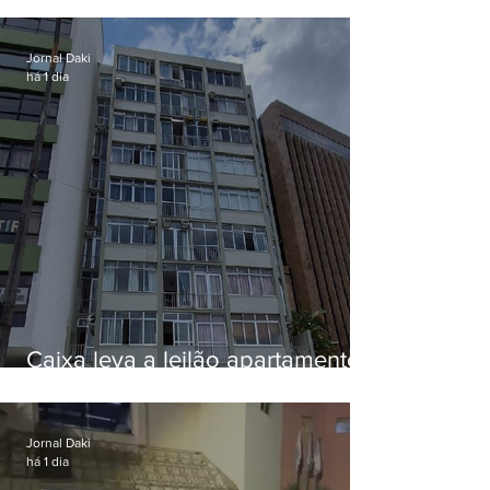
Jornal Daki
há 1 dia
Caixa leva a leilão apartamento
de Eduardo Bolsonaro em
Botafogo
Jornal Daki
há 1 dia