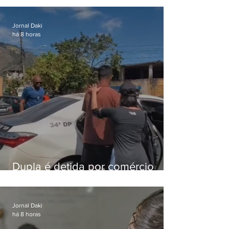
foragido
Jornal Daki
há 8 horas
Dupla é detida por comércio
ilegal de animais silvestres em
Bangu
Jornal Daki
há 8 horas