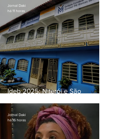
Jornal Daki
há 11 horas
Ideb 2025: Niterói e São
Gonçalo têm desempenhos
distintos no ensino médio; veja
Jornal Daki
há 16 horas