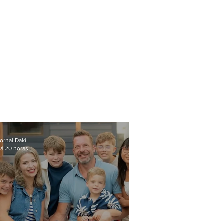
ornal Daki
á 20 horas