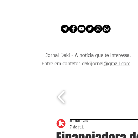
INÍCIO
É Daki. E de todo Mundo.
Jornal Daki - A notícia que te interessa.
Entre em contato: dakijornal
@gmail.com
Jornal Daki
7 de jul.