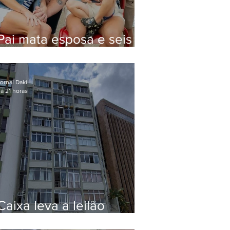
Pai mata esposa e seis
filhos nos EUA e não terá
funeral
ornal Daki
á 21 horas
Caixa leva a leilão
apartamento de Eduardo