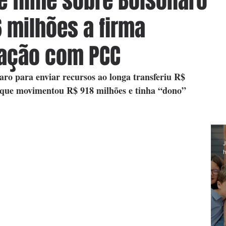
e filme sobre Bolsonaro
 milhões a firma
gação com PCC
ro para enviar recursos ao longa transferiu R$ 
 que movimentou R$ 918 milhões e tinha “dono” 
J
h