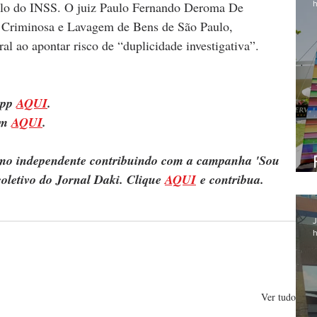
h
alo do INSS. O juiz Paulo Fernando Deroma De 
o Criminosa e Lavagem de Bens de São Paulo, 
al ao apontar risco de “duplicidade investigativa”.
pp 
AQUI
.
m 
AQUI
.
ismo independente contribuindo com a campanha 'Sou 
oletivo do Jornal Daki. Clique 
AQUI
 e contribua.
J
h
Ver tudo