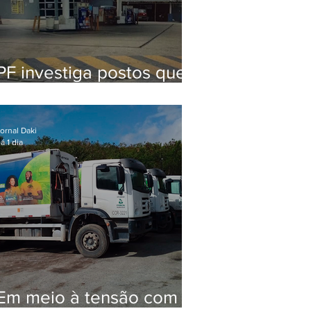
PF investiga postos que
usaram licença falsa com
assinatura de secretário
morto em 2020
ornal Daki
á 1 dia
Em meio à tensão com