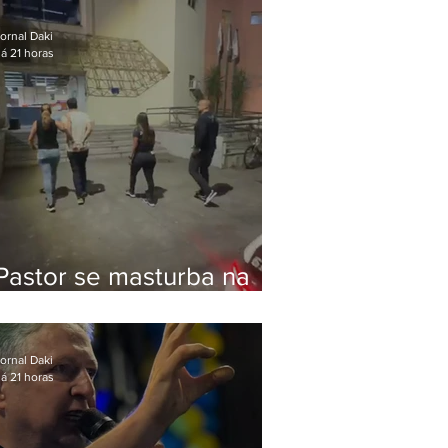
Bolsonaro em Botafogo
ornal Daki
á 21 horas
Pastor se masturba na
frente de criança e é
preso na Zona Oeste
ornal Daki
á 21 horas