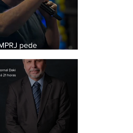
MPRJ pede
inelegibilidade de
Garotinho
ornal Daki
á 21 horas