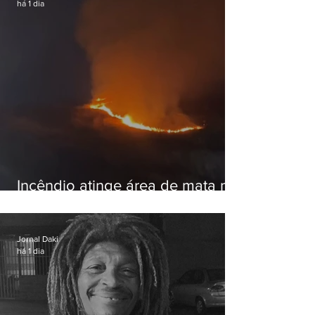
há 1 dia
Incêndio atinge área de mata na
Serra do Vulcão, em Nova
Iguaçu
Jornal Daki
há 1 dia