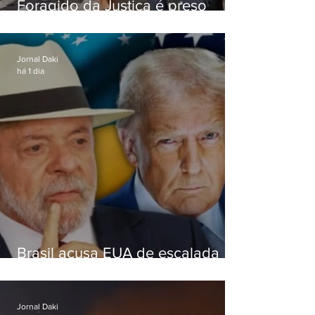
Foragido da Justiça é preso
durante abordagem da PM na
RJ-106, em Maricá
Jornal Daki
há 1 dia
Brasil acusa EUA de escalada
hostil após revogar visto de
embaixadora
Jornal Daki