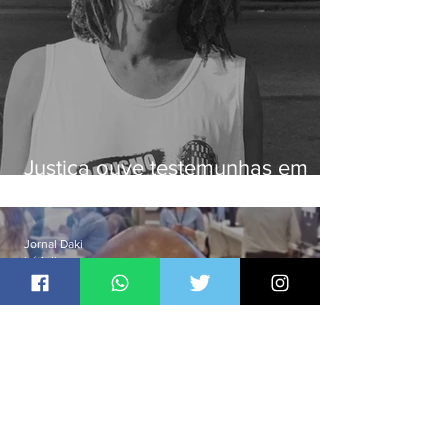
Justiça ouve testemunhas em
caso de homem morto por
dívida de R$ 25
Jornal Daki
há 1 dia