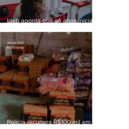
Ideb aponta que só anos iniciais
superam meta nacional da
educação
Jornal Daki
há 10 horas
Polícia recupera R$100 mil em
carga roubada na Baixada