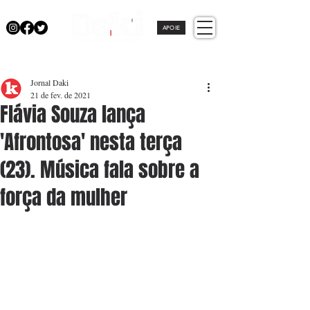
APOIE
Jornal Daki
21 de fev. de 2021
Flávia Souza lança
'Afrontosa' nesta terça
(23). Música fala sobre a
força da mulher