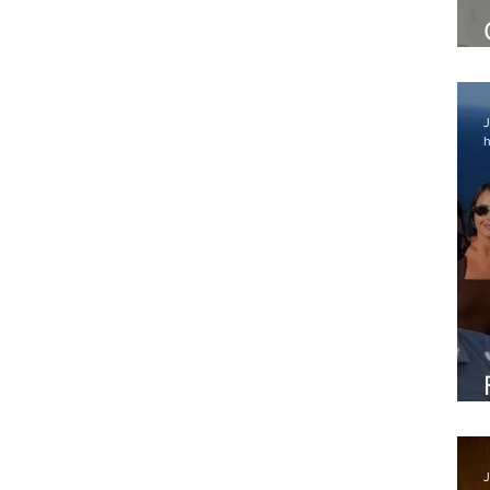
J
h
J