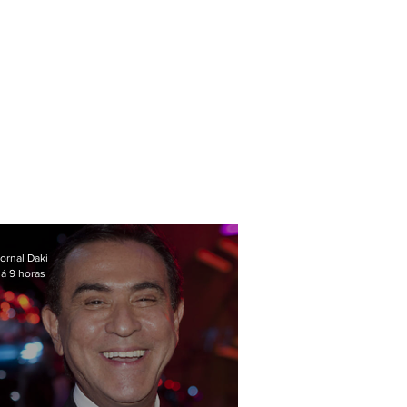
ornal Daki
á 9 horas