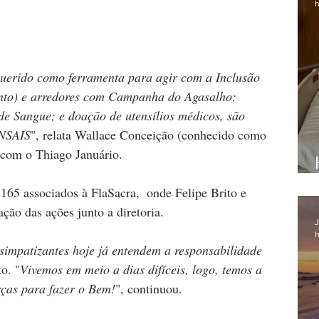
h
erido como ferramenta para agir com a Inclusão 
nto) e arredores com Campanha do Agasalho; 
 Sangue; e doação de utensílios médicos, são 
NSAIS
", relata Wallace Conceição (conhecido como 
 com o Thiago Januário.
165 associados à FlaSacra,  onde Felipe Brito e 
ção das ações junto a diretoria.
J
h
 simpatizantes hoje já entendem a responsabilidade 
to. "
Vivemos em meio a dias difíceis, logo, temos a 
rças para fazer o Bem!
", continuou.