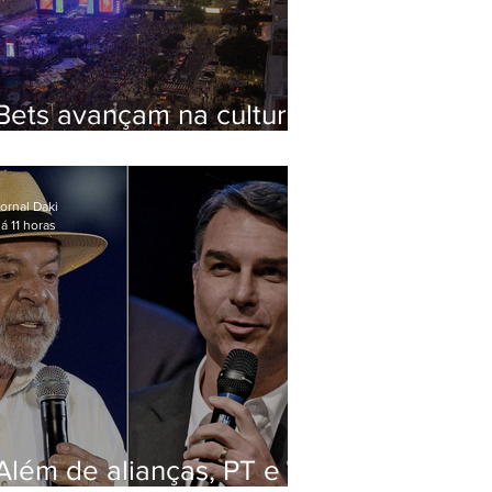
Bets avançam na cultura
via Lei Rouanet e criam
dilema para artistas
ornal Daki
á 11 horas
Além de alianças, PT e