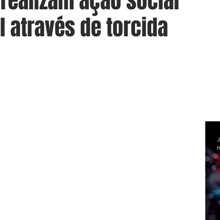
realizam ação social
l através de torcida
J
h