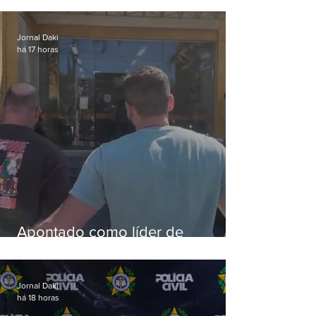
aves
Jornal Daki
há 17 horas
Apontado como líder de
esquema de golpes contra
aposentados é preso
Jornal Daki
há 18 horas