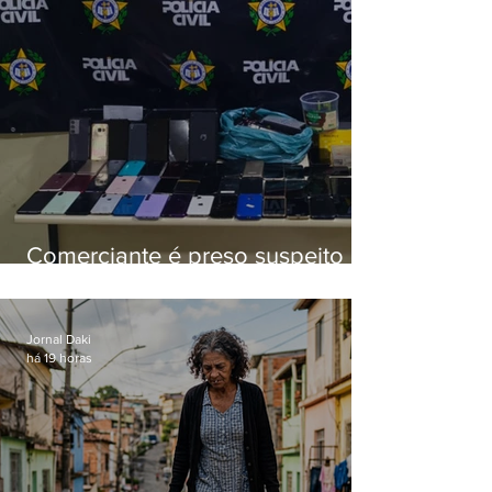
Comerciante é preso suspeito de
manter celulares roubados em
loja
Jornal Daki
há 19 horas