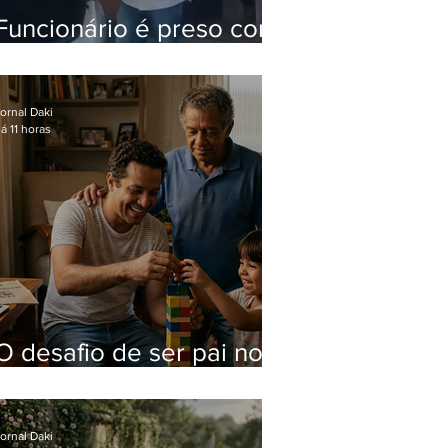
Funcionário é preso com
computadores furtados
do Hospital do Andaraí
ornal Daki
á 11 horas
O desafio de ser pai no
mundo atual
ornal Daki