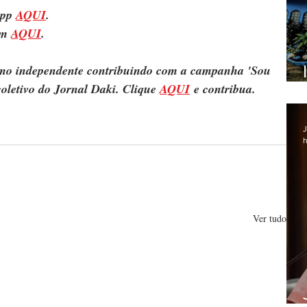
pp 
AQUI
.
m 
AQUI
.
ismo independente contribuindo com a campanha 'Sou 
oletivo do Jornal Daki. Clique 
AQUI
 e contribua.
J
h
Ver tudo