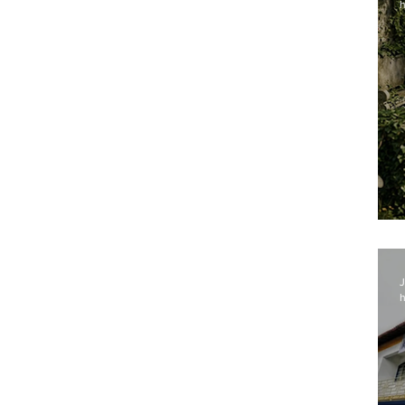
h
J
h