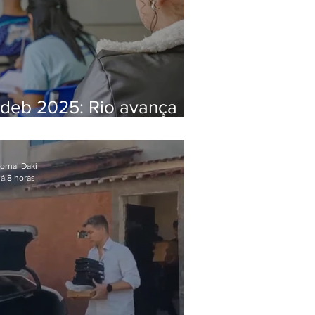
Ideb 2025: Rio avança
nos anos iniciais e fica
acima da média nacional
ornal Daki
á 8 horas