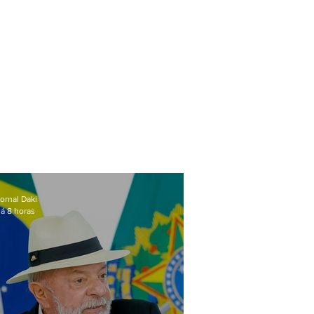
ornal Daki
á 8 horas