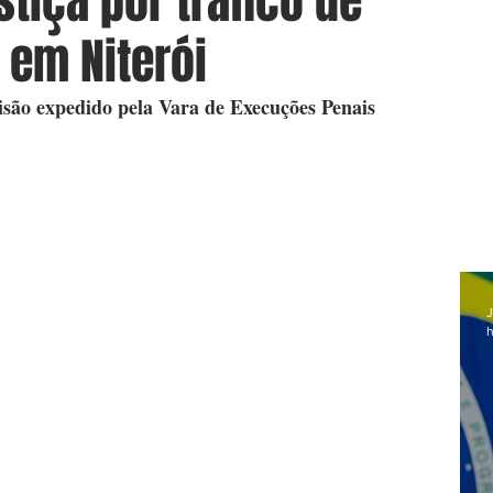
tiça por tráfico de
 em Niterói
ão expedido pela Vara de Execuções Penais
J
h