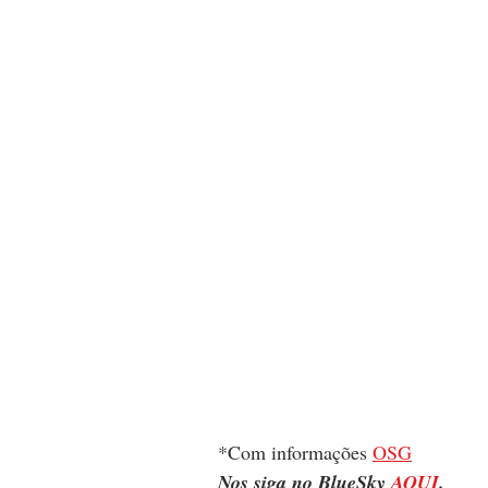
*Com informações 
OSG
Nos siga no BlueSky 
AQUI
.