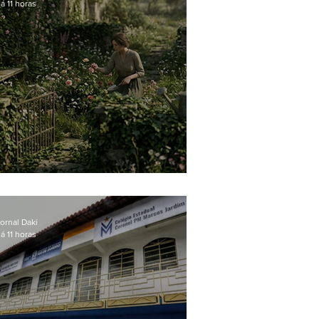
á 11 horas
O jardim que ninguém vê
ornal Daki
á 11 horas