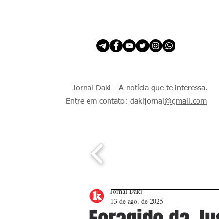
INÍCIO
É Daki. E de todo Mundo.
Jornal Daki - A notícia que te interessa.
Entre em contato: dakijornal
@gmail.com
Jornal Daki
13 de ago. de 2025