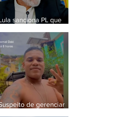
Lula sanciona PL que
amplia pena para crimes
digitais contra crianças
ornal Daki
á 8 horas
Suspeito de gerenciar
tráfico na Lapa é preso