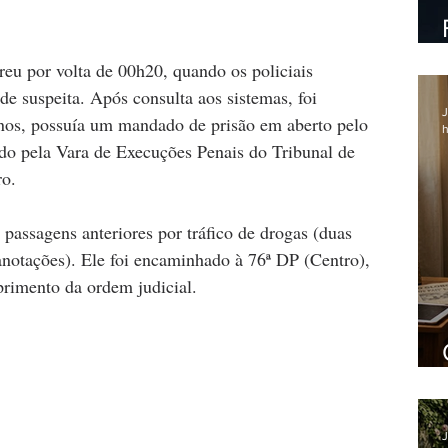
u por volta de 00h20, quando os policiais 
de suspeita. Após consulta aos sistemas, foi 
J
nos, possuía um mandado de prisão em aberto pelo 
h
ido pela Vara de Execuções Penais do Tribunal de 
ro.
assagens anteriores por tráfico de drogas (duas 
notações). Ele foi encaminhado à 76ª DP (Centro), 
rimento da ordem judicial.
J