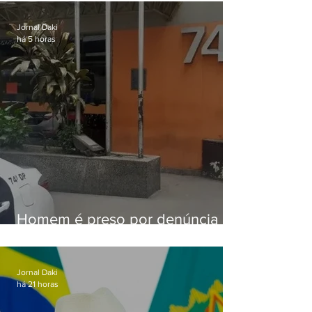
sexta-feira (07)
Jornal Daki
há 5 horas
Homem é preso por denúncia
de importunação sexual em
Alcântara
Jornal Daki
há 21 horas