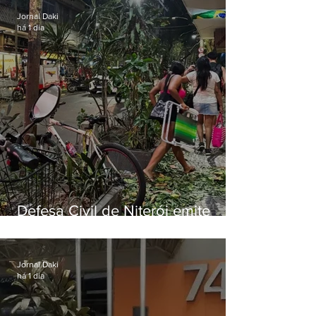
Jornal Daki
há 1 dia
Defesa Civil de Niterói emite
aviso de ventos fortes para esta
sexta-feira (07)
Jornal Daki
há 1 dia