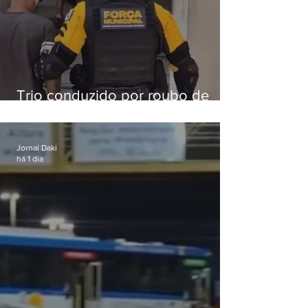
Trio conduzido por roubo de
celular no Méier acumula 37
passagens
Jornal Daki
há 1 dia