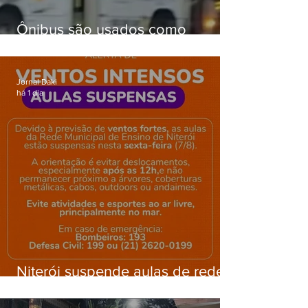
Ônibus são usados como
barricadas durante operação na
Gardênia Azul
Jornal Daki
há 1 dia
Niterói suspende aulas de rede
municipal por previsão de
ventos fortes nesta sexta (7)