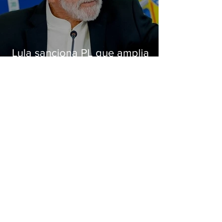
Lula sanciona PL que amplia
pena para crimes digitais contra
crianças