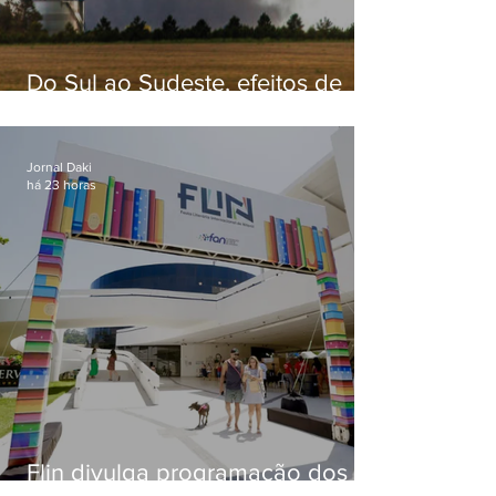
Do Sul ao Sudeste, efeitos de
ciclone-bomba causam
apreensão na população
Jornal Daki
há 23 horas
Flin divulga programação dos