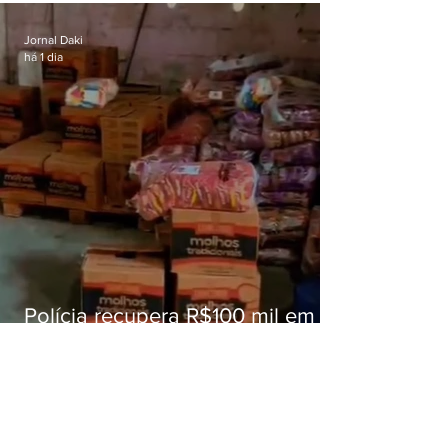
educação
Jornal Daki
há 1 dia
Polícia recupera R$100 mil em
carga roubada na Baixada
Fluminense