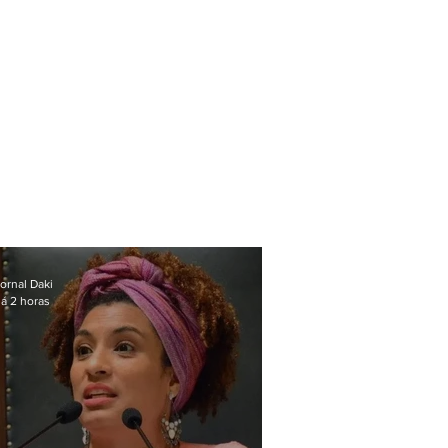
ornal Daki
á 2 horas