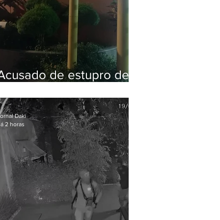
Acusado de estupro de
vulnerável é preso em
Maricá
ornal Daki
á 2 horas