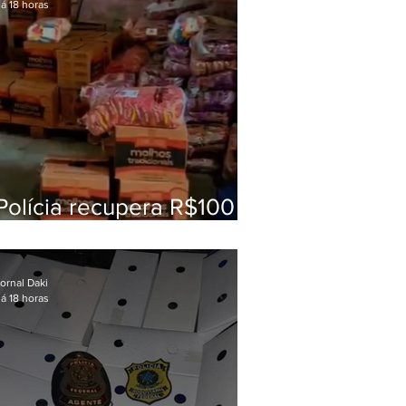
á 18 horas
Polícia recupera R$100
mil em carga roubada na
Baixada Fluminense
ornal Daki
á 18 horas