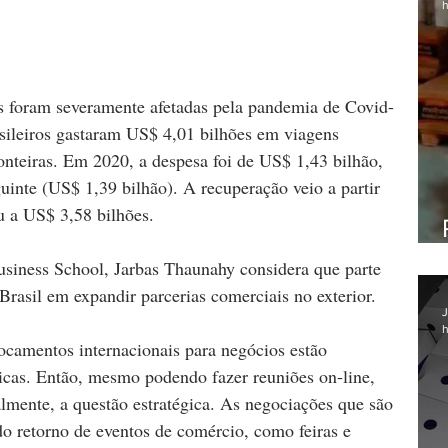
h
s foram severamente afetadas pela pandemia de Covid-
sileiros gastaram US$ 4,01 bilhões em viagens 
ronteiras. Em 2020, a despesa foi de US$ 1,43 bilhão, 
inte (US$ 1,39 bilhão). A recuperação veio a partir 
 a US$ 3,58 bilhões.
usiness School, Jarbas Thaunahy considera que parte 
Brasil em expandir parcerias comerciais no exterior.
J
h
ocamentos internacionais para negócios estão 
icas. Então, mesmo podendo fazer reuniões on-line, 
almente, a questão estratégica. As negociações que são 
o retorno de eventos de comércio, como feiras e 