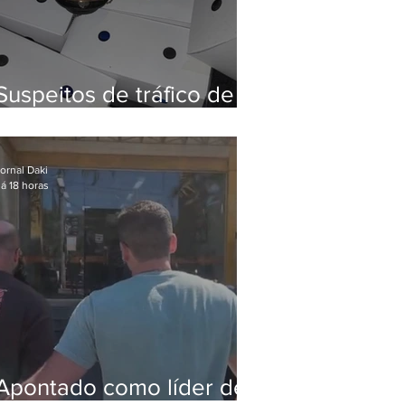
Suspeitos de tráfico de
animais silvestres são
presos com 50 aves
ornal Daki
á 18 horas
Apontado como líder de