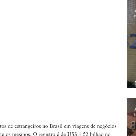
J
h
J
h
stos de estrangeiros no Brasil em viagens de negócios 
e os mesmos. O registro é de US$ 1,52 bilhão no 