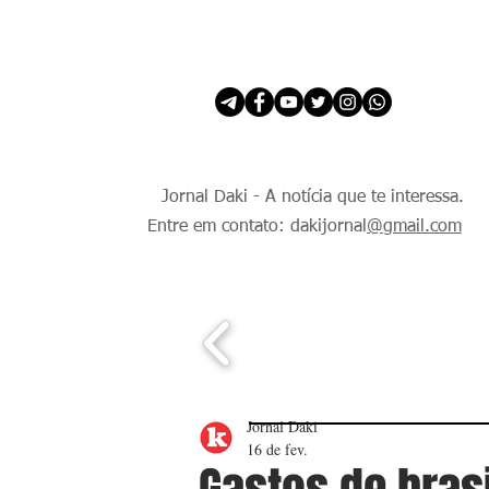
INÍCIO
É Daki. E de todo Mundo.
Jornal Daki - A notícia que te interessa.
Entre em contato: dakijornal
@gmail.com
Jornal Daki
16 de fev.