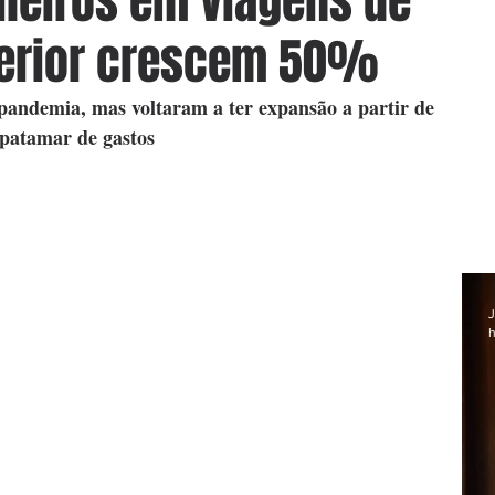
ileiros em viagens de
terior crescem 50%
pandemia, mas voltaram a ter expansão a partir de 
patamar de gastos
J
h