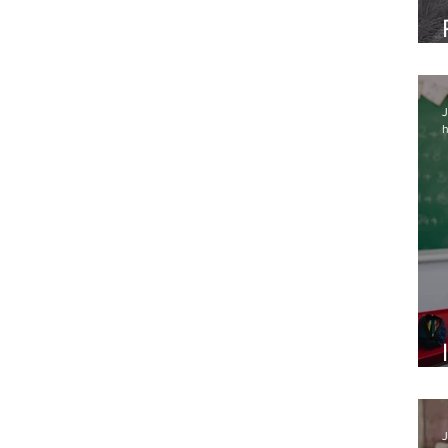
J
h
J