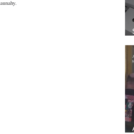
haunahy.
J
h