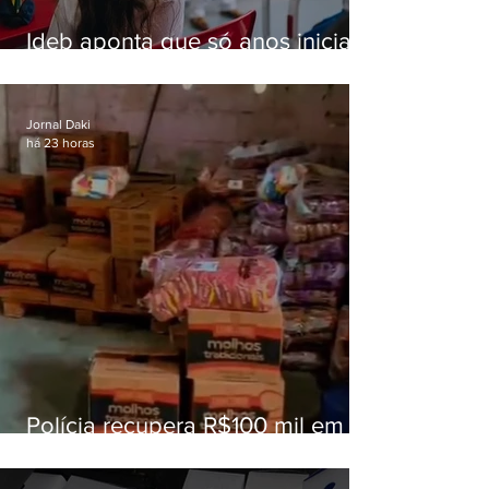
Ideb aponta que só anos iniciais
superam meta nacional da
educação
Jornal Daki
há 23 horas
Polícia recupera R$100 mil em
carga roubada na Baixada
Fluminense