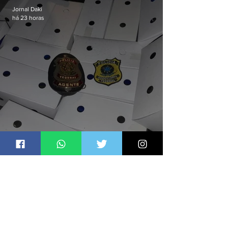
Jornal Daki
há 23 horas
Suspeitos de tráfico de animais
silvestres são presos com 50
aves
Jornal Daki
há 23 horas