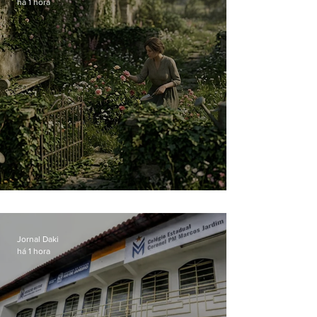
há 1 hora
O jardim que ninguém vê
Jornal Daki
há 1 hora