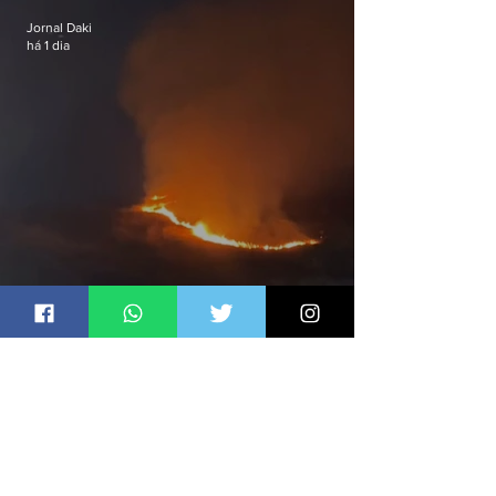
Jornal Daki
há 1 dia
Incêndio atinge área de mata na
Serra do Vulcão, em Nova
Iguaçu
Jornal Daki
há 1 dia