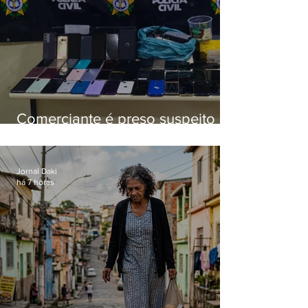
Comerciante é preso suspeito de
manter celulares roubados em
loja
Jornal Daki
há 7 horas