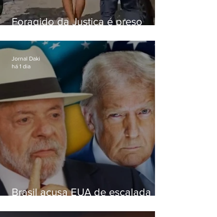
Foragido da Justiça é preso
durante abordagem da PM na
RJ-106, em Maricá
Jornal Daki
há 1 dia
Brasil acusa EUA de escalada
hostil após revogar visto de
embaixadora