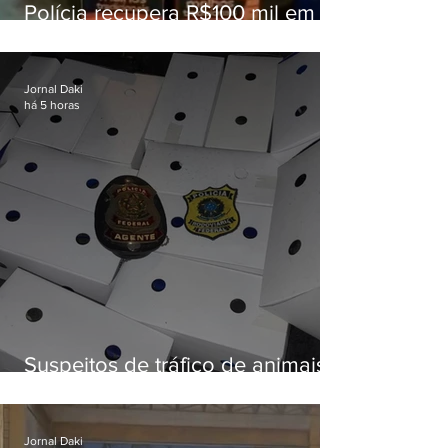
Polícia recupera R$100 mil em
carga roubada na Baixada
Fluminense
Jornal Daki
há 5 horas
Suspeitos de tráfico de animais
silvestres são presos com 50
aves
Jornal Daki