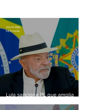
Jornal Daki
há 3 horas
Lula sanciona PL que amplia
pena para crimes digitais contra
crianças