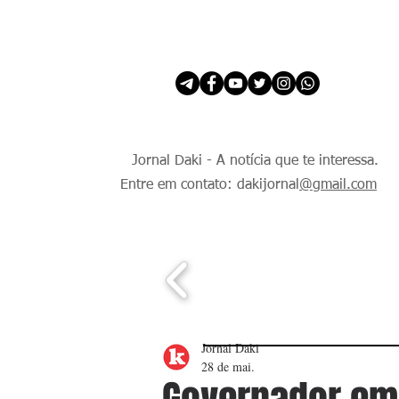
INÍCIO
É Daki. E de todo Mundo.
Jornal Daki - A notícia que te interessa.
Entre em contato: dakijornal
@gmail.com
Jornal Daki
28 de mai.