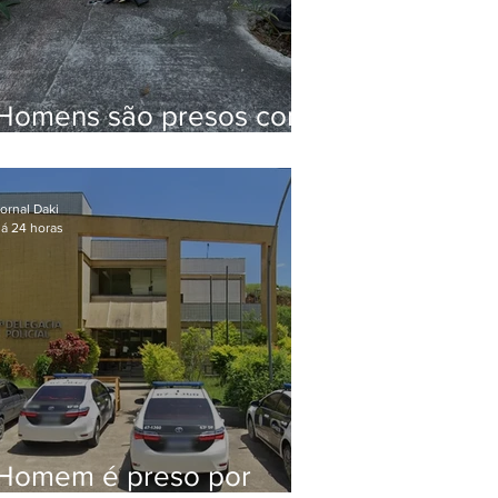
Homens são presos com
drogas e arma de fogo
no Brejal
ornal Daki
á 24 horas
Homem é preso por