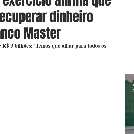
exercício afirma que
ecuperar dinheiro
anco Master
 R$ 3 bilhões; 'Temos que olhar para todos os 
J
h