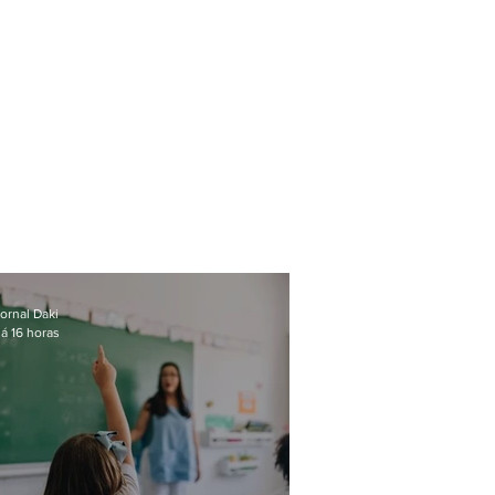
ornal Daki
á 16 horas