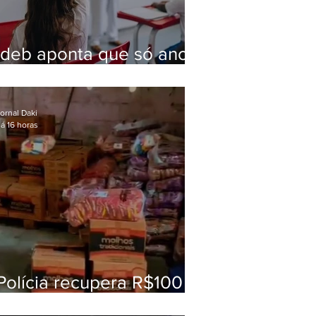
Ideb aponta que só anos
iniciais superam meta
nacional da educação
ornal Daki
á 16 horas
Polícia recupera R$100
mil em carga roubada na