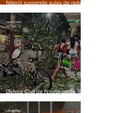
Niterói suspende aulas de rede
municipal por previsão de
ventos fortes nesta sexta (7)
Jornal Daki
há 1 dia
Defesa Civil de Niterói emite
aviso de ventos fortes para esta
sexta-feira (07)
Jornal Daki