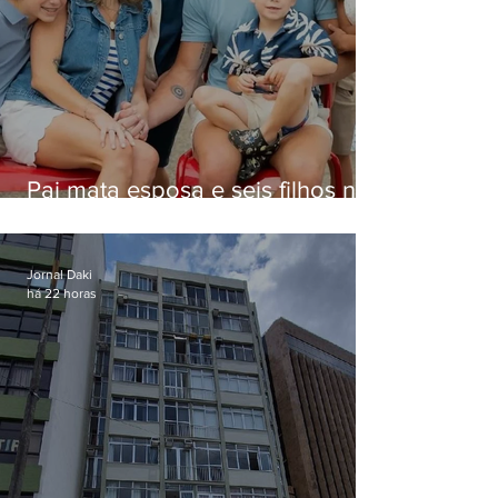
Pai mata esposa e seis filhos nos
EUA e não terá funeral
Jornal Daki
há 22 horas