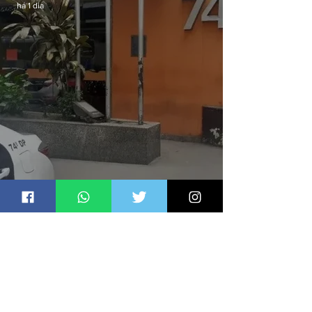
há 1 dia
Homem é preso por denúncia
de importunação sexual em
Alcântara
Jornal Daki
há 2 dias