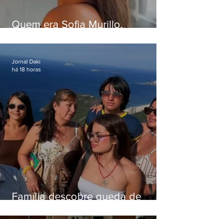
Quem era Sofia Murillo,
influenciadora de 17 anos morta
em queda de helicóptero no Rio
Jornal Daki
há 18 horas
Família descobre queda de
helicóptero pela internet
enquanto aguardava segundo