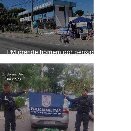
PM prende homem por pensão
alimentícia em Niterói
Jornal Daki
há 2 dias