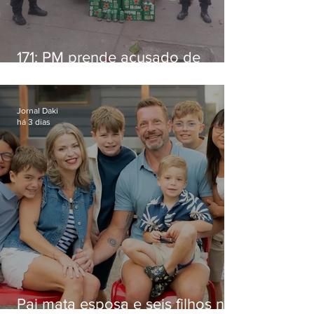
171: PM prende acusado de
estelionato em restaurante de
Niterói
Jornal Daki
há 3 dias
Pai mata esposa e seis filhos nos