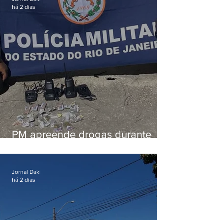
há 2 dias
PM apreende drogas durante
patrulhamento em Maricá
Jornal Daki
há 2 dias