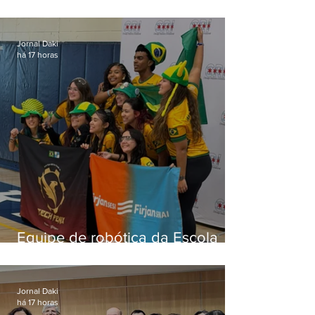
'jabá' e diz que as pessoas
viraram colunistas de si mesmas
Jornal Daki
há 17 horas
Equipe de robótica da Escola
Firjan Sesi São Gonçalo vence
prêmio internacional nos EUA
Jornal Daki
há 17 horas