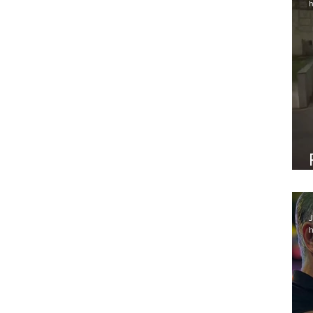
h
J
h