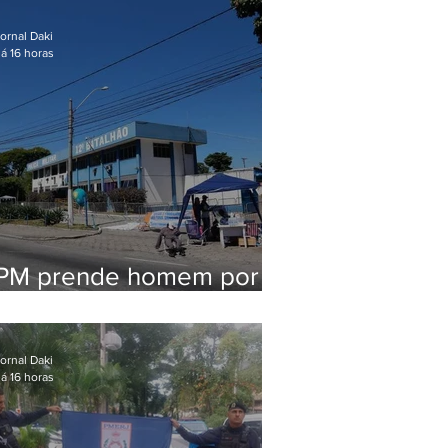
em Maricá
ornal Daki
á 16 horas
PM prende homem por
pensão alimentícia em
Niterói
ornal Daki
á 16 horas