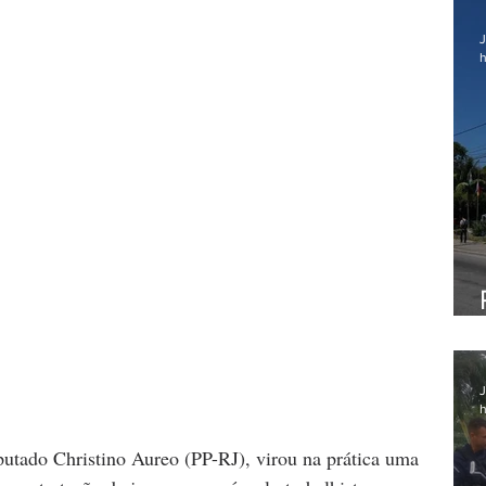
J
h
J
h
utado Christino Aureo (PP-RJ), virou na prática uma 