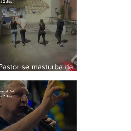
á 2 dias
Pastor se masturba na
frente de criança e é
preso na Zona Oeste
ornal Daki
á 2 dias