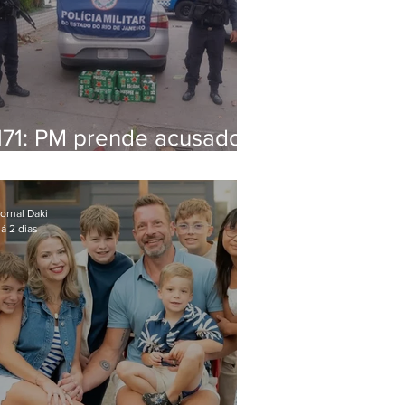
171: PM prende acusado
de estelionato em
restaurante de Niterói
ornal Daki
á 2 dias