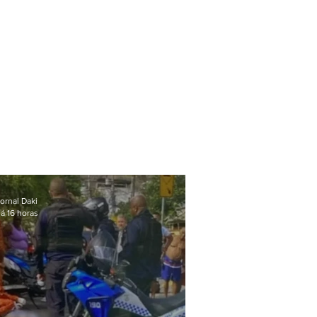
ornal Daki
á 16 horas