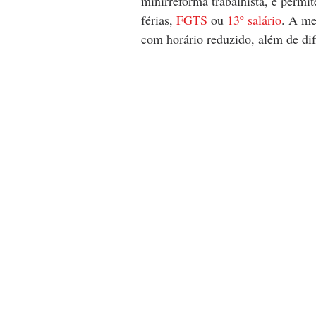
minirreforma trabalhista, e permit
férias, 
FGTS 
ou 
13º salário
. A me
com horário reduzido, além de difi