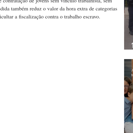
e contratação de jovens sem vínculo trabalhista, sem 
dida também reduz o valor da hora extra de categorias 
cultar a fiscalização contra o trabalho escravo.
J
h