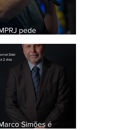
MPRJ pede
inelegibilidade de
Garotinho
ornal Daki
á 2 dias
Marco Simões é