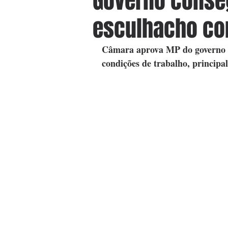
Governo conse
esculhacho con
Câmara aprova MP do governo do
condições de trabalho, principa