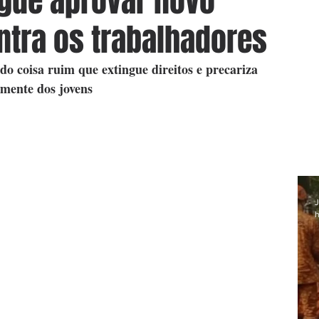
gue aprovar novo
tra os trabalhadores
 coisa ruim que extingue direitos e precariza 
lmente dos jovens
J
h