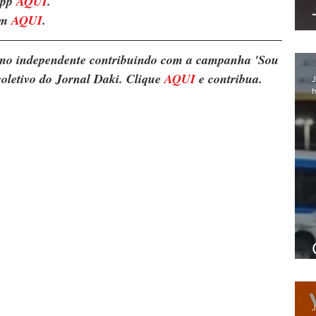
pp 
AQUI
. 
m 
AQUI
.
ismo independente contribuindo com a campanha 'Sou 
oletivo do Jornal Daki. Clique 
AQUI
 e contribua.
J
h
J