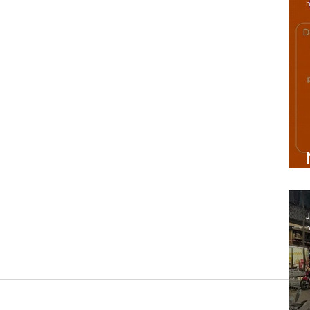
h
J
h