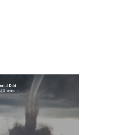
ornal Daki
á 31 minutos