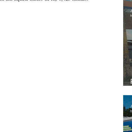
J
h
J
h