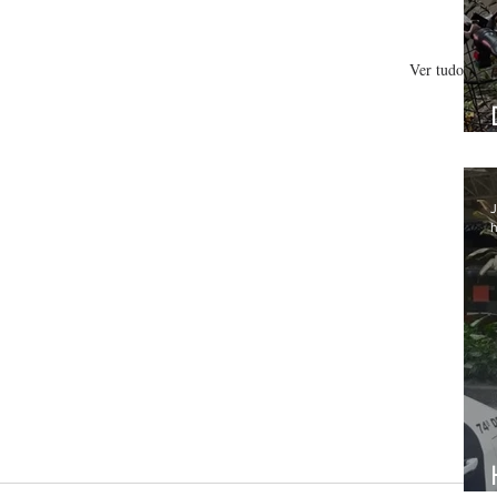
Ver tudo
J
h