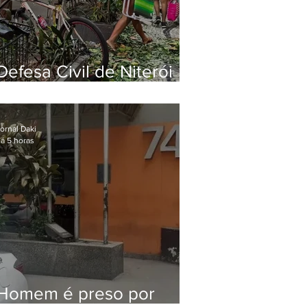
Defesa Civil de Niterói
emite aviso de ventos
fortes para esta sexta-
feira (07)
ornal Daki
á 5 horas
Homem é preso por