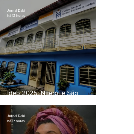
Jornal Daki
há 12 horas
Ideb 2025: Niterói e São
Gonçalo têm desempenhos
distintos no ensino médio; veja
Jornal Daki
há 17 horas