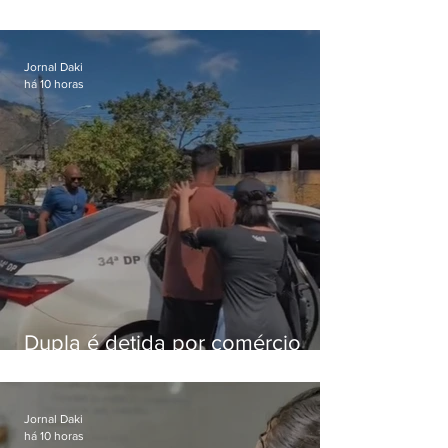
Lapa é preso após meses
foragido
Jornal Daki
há 10 horas
Dupla é detida por comércio
ilegal de animais silvestres em
Bangu
Jornal Daki
há 10 horas