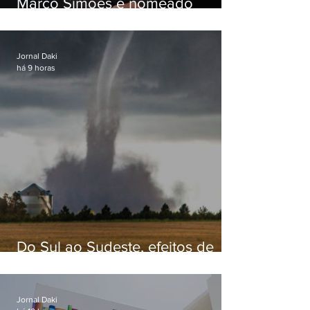
Marco Simões é nomeado
secretário de Estado de Governo
Jornal Daki
há 9 horas
Do Sul ao Sudeste, efeitos de
ciclone-bomba causam
apreensão na população
Jornal Daki