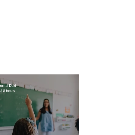
ornal Daki
á 8 horas