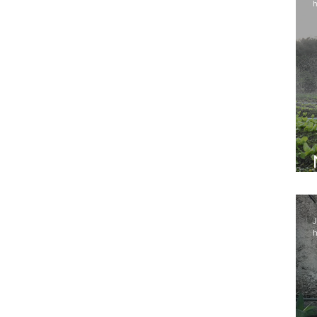
h
J
h