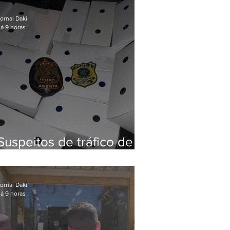
Baixada Fluminense
ornal Daki
á 9 horas
Suspeitos de tráfico de
animais silvestres são
presos com 50 aves
ornal Daki
á 9 horas