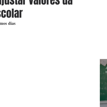
ajustar valores da
colar
imos dias
J
h