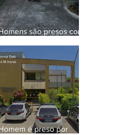
Homens são presos com
drogas e arma de fogo
no Brejal
ornal Daki
á 16 horas
Homem é preso por