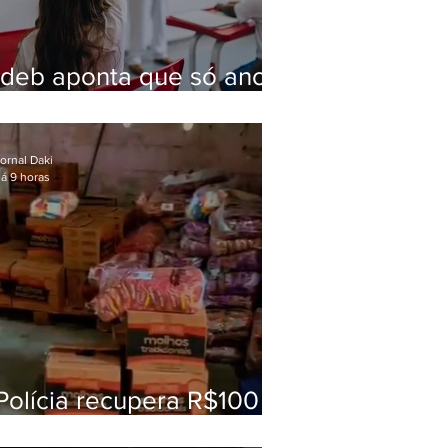
Ideb aponta que só anos
iniciais superam meta
nacional da educação
ornal Daki
á 9 horas
Polícia recupera R$100
mil em carga roubada na