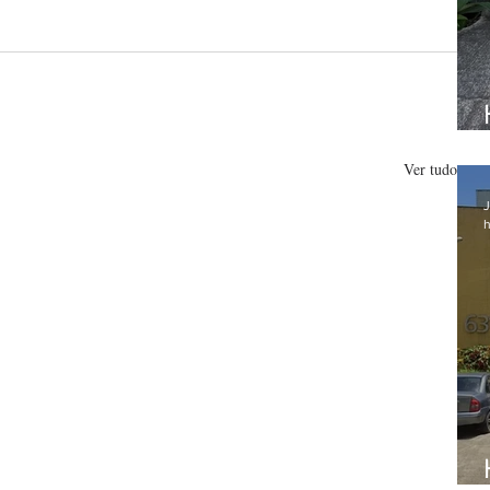
Ver tudo
J
h