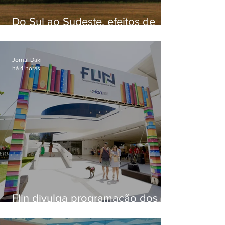
Do Sul ao Sudeste, efeitos de
ciclone-bomba causam
apreensão na população
Jornal Daki
há 4 horas
Flin divulga programação dos
dois primeiros dias; evento
começa na próxima quinta (13)