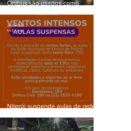
Ônibus são usados como
barricadas durante operação na
Gardênia Azul
Jornal Daki
há 8 horas
Niterói suspende aulas de rede
municipal por previsão de
ventos fortes nesta sexta (7)
Jornal Daki