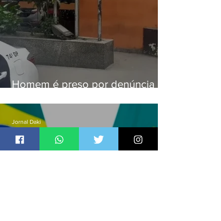
Homem é preso por denúncia
de importunação sexual em
Alcântara
Jornal Daki
há 1 dia