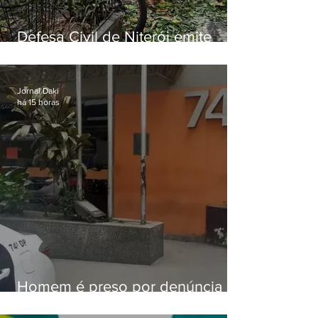
Defesa Civil de Niterói emite
aviso de ventos fortes para esta
sexta-feira (07)
Jornal Daki
há 15 horas
Homem é preso por denúncia
de importunação sexual em