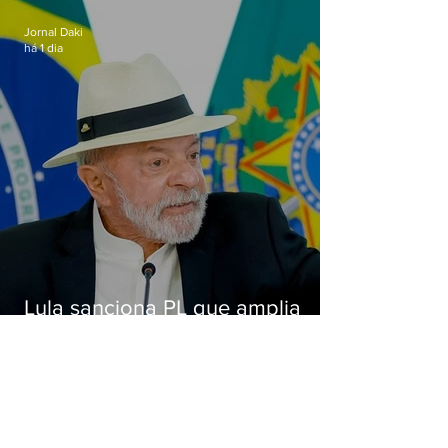
Alcântara
Jornal Daki
há 1 dia
Lula sanciona PL que amplia
pena para crimes digitais contra
crianças