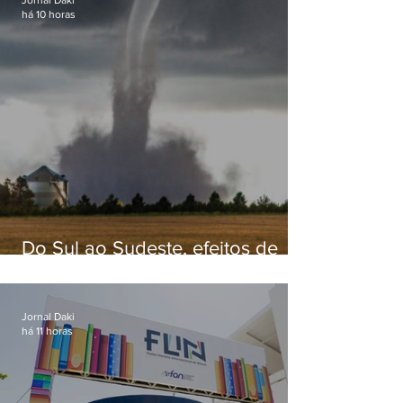
há 10 horas
Do Sul ao Sudeste, efeitos de
ciclone-bomba causam
apreensão na população
Jornal Daki
há 11 horas