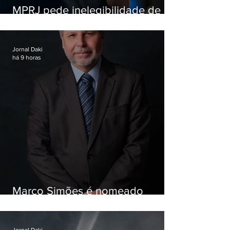
MPRJ pede inelegibilidade de
Garotinho
Jornal Daki
há 9 horas
Marco Simões é nomeado
secretário de Estado de Governo
Jornal Daki