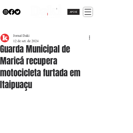
APOIE
Jornal Daki
12 de set. de 2024
Guarda Municipal de
Maricá recupera
motocicleta furtada em
Itaipuaçu