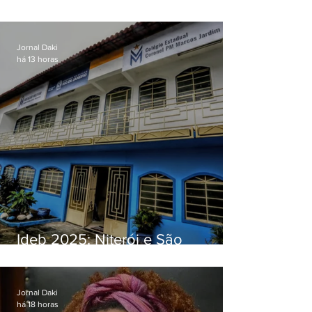
O jardim que ninguém vê
Jornal Daki
há 13 horas
Ideb 2025: Niterói e São
Gonçalo têm desempenhos
distintos no ensino médio; veja
Jornal Daki
há 18 horas